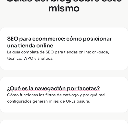
pero requiere presupuesto. Lo más importante es que
pagado, ingresos por categoría, posiciones por
mismo
budget no cubre tu catálogo completo, necesitas una
la plataforma esté bien configurada, no cuál sea.
keyword transaccional, conversiones asistidas por
auditoría de arquitectura urgente.
SEO, LTV de clientes captados por orgánico. No
medimos solo tráfico. Medimos negocio.
SEO para ecommerce: cómo posicionar
una tienda online
La guía completa de SEO para tiendas online: on-page,
técnico, WPO y analítica.
¿Qué es la navegación por facetas?
Cómo funcionan los filtros de catálogo y por qué mal
configurados generan miles de URLs basura.