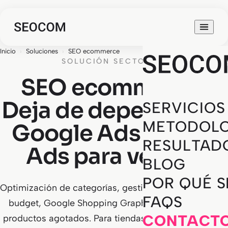
Inicio
›
Soluciones
›
SEO ecommerce
SOLUCIÓN SECTORIAL
SEO ecommerce.
Deja de depender de
SERVICIOS
METODOLO
Google Ads y Meta
RESULTAD
Ads para vender
BLOG
POR QUÉ 
Optimización de categorías, gestión de facetas, crawl
FAQS
budget, Google Shopping Graph, recuperación de
CONTACT
productos agotados. Para tiendas online con cientos