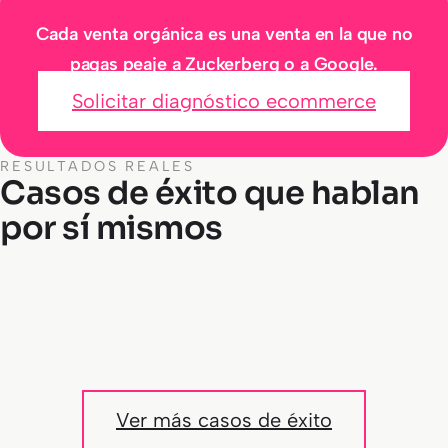
Cada venta orgánica es una venta en la que no
pagas peaje a Zuckerberg o a Google.
Solicitar diagnóstico ecommerce
RESULTADOS REALES
Casos de éxito que hablan
Tráfico orgánico
por sí mismos
Creciendo juntos
Nuevas keywords
Keywords posicionadas
Tráfico orgánico
Giorgi
RACE
Gallina Blanca
Ver más casos de éxito