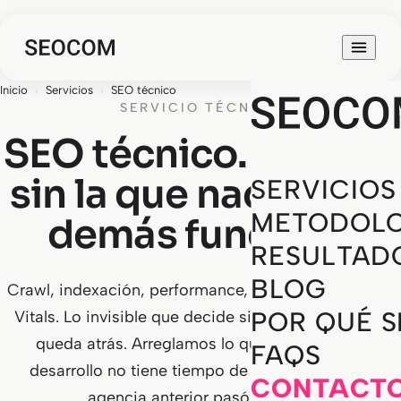
Inicio
›
Servicios
›
SEO técnico
SERVICIO TÉCNICO
SEO técnico. La base
sin la que nada de lo
SERVICIOS
METODOLO
demás funciona
RESULTAD
BLOG
Crawl, indexación, performance, schema, Core Web
POR QUÉ 
Vitals. Lo invisible que decide si tu web crece o se
queda atrás. Arreglamos lo que tu equipo de
FAQS
desarrollo no tiene tiempo de mirar y lo que tu
CONTACT
agencia anterior pasó por alto.