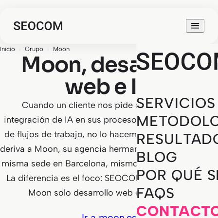
Inicio
›
Grupo
›
Moon
Moon, desarrollo
web e IA
SERVICIOS
Cuando un cliente nos pide desarrollo web,
METODOLO
integración de IA en sus procesos o automatización
de flujos de trabajo, no lo hacemos en SEOCOM. Lo
RESULTAD
deriva a Moon, su agencia hermana. Misma sociedad,
BLOG
misma sede en Barcelona, mismo modelo de trabajo.
POR QUÉ 
La diferencia es el foco: SEOCOM solo SEO y GEO.
FAQS
Moon solo desarrollo web e IA aplicada.
CONTACT
Ir a moon.es