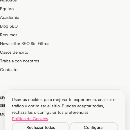
Nosotros
Equipo
Academia
Blog SEO
Recursos
Newsletter SEO Sin Filtros
Casos de éxito
Trabaja con nosotros
Contacto
SEOCOM forma parte de un grupo de marcas especializadas:
Usamos cookies para mejorar tu experiencia, analizar el
SEMStudio · SEM y paid media
ROIAnalytics · Analítica y CRO
tráfico y optimizar el sitio. Puedes aceptar todas,
rechazarlas o configurar tus preferencias.
MOON · Desarrollo web
Impacktum · Marketing de influencers
Política de Cookies
.
Rechazar todas
Configurar