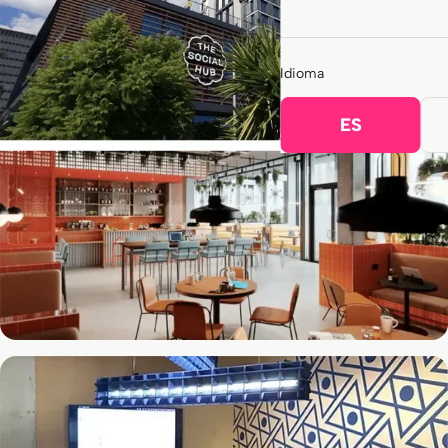
Idioma
ES