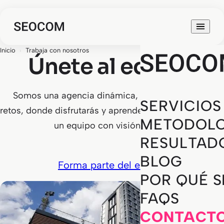
Inicio
›
Trabaja con nosotros
Únete al equipo
Somos una agencia dinámica, flexible y llena de
SERVICIOS
retos, donde disfrutarás y aprenderás cada día junto a
METODOLO
un equipo con visión global.
RESULTAD
BLOG
Forma parte del equipo
POR QUÉ 
FAQS
CONTACT