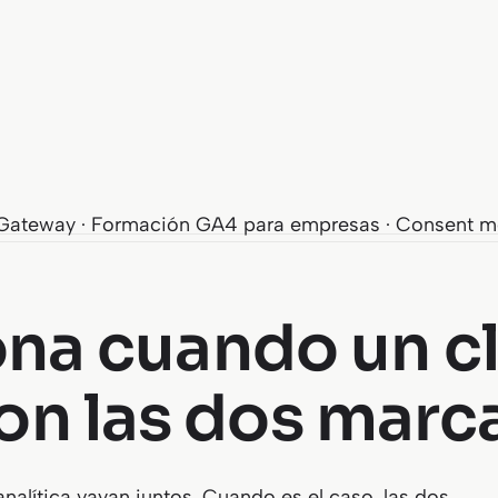
Gateway · Formación GA4 para empresas · Consent m
a cuando un cl
on las dos marc
nalítica vayan juntos. Cuando es el caso, las dos