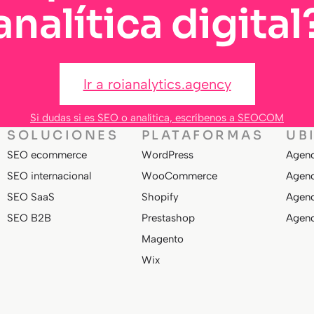
analítica digital
Ir a roianalytics.agency
Si dudas si es SEO o analítica, escríbenos a SEOCOM
SOLUCIONES
PLATAFORMAS
UB
SEO ecommerce
WordPress
Agenc
SEO internacional
WooCommerce
Agenc
SEO SaaS
Shopify
Agenc
SEO B2B
Prestashop
Agenc
Magento
Wix