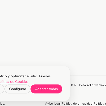
fico y optimizar el sitio. Puedes
olítica de Cookies
.
SEM y paid media
ROIAnalytics · Analítica y CRO
MOON · Desarrollo web
Imp
Configurar
Aceptar todas
|
|
dos.
Aviso legal
Política de privacidad
Política