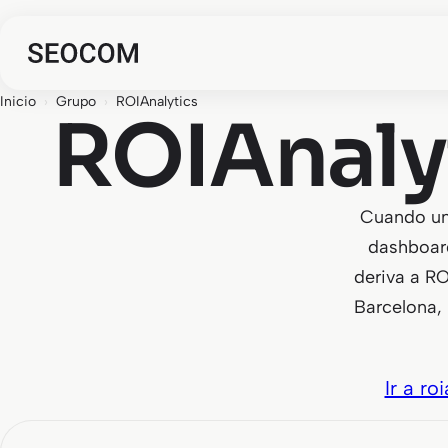
Inicio
›
Grupo
›
ROIAnalytics
ROIAnalyt
Cuando un
dashboar
deriva a R
Barcelona,
Ir a ro