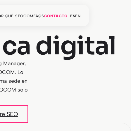
OR QUÉ SEOCOM
FAQS
CONTACTO
ES
EN
ca digital
g Manager,
EOCOM. Lo
sma sede en
SEOCOM solo
re SEO