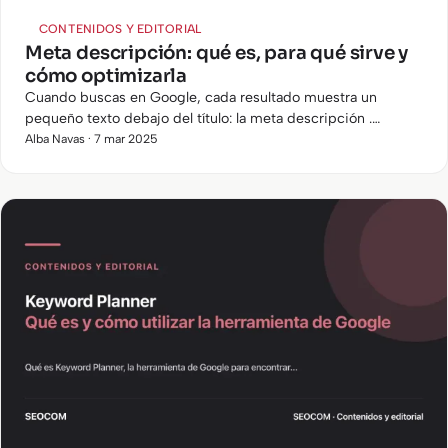
CONTENIDOS Y EDITORIAL
Meta descripción: qué es, para qué sirve y
cómo optimizarla
Cuando buscas en Google, cada resultado muestra un
pequeño texto debajo del título: la meta descripción .
Aunque no influye directamente en el posicionamiento SEO,
Alba Navas · 7 mar 2025
una buena meta…