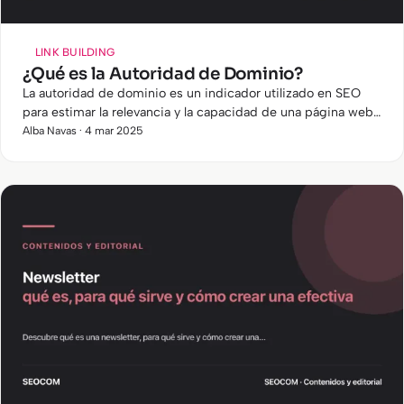
LINK BUILDING
¿Qué es la Autoridad de Dominio?
La autoridad de dominio es un indicador utilizado en SEO
para estimar la relevancia y la capacidad de una página web
para posicionarse en los motores de búsqueda. Aunque no
Alba Navas · 4 mar 2025
es un…