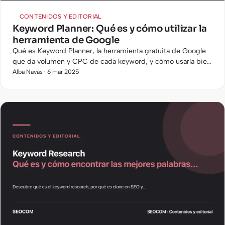
CONTENIDOS Y EDITORIAL
Keyword Planner: Qué es y cómo utilizar la
herramienta de Google
Qué es Keyword Planner, la herramienta gratuita de Google
que da volumen y CPC de cada keyword, y cómo usarla bien
en SEO y campañas Google Ads.
Alba Navas · 6 mar 2025