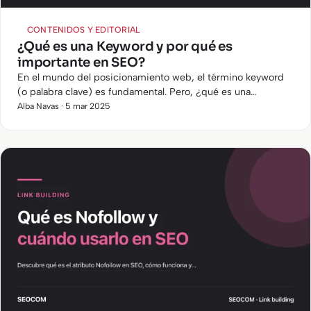
CONTENIDOS Y EDITORIAL
¿Qué es una Keyword y por qué es
importante en SEO?
En el mundo del posicionamiento web, el término keyword
(o palabra clave) es fundamental. Pero, ¿qué es una
keyword? Se trata de una palabra o conjunto de palabras que
Alba Navas · 5 mar 2025
los…