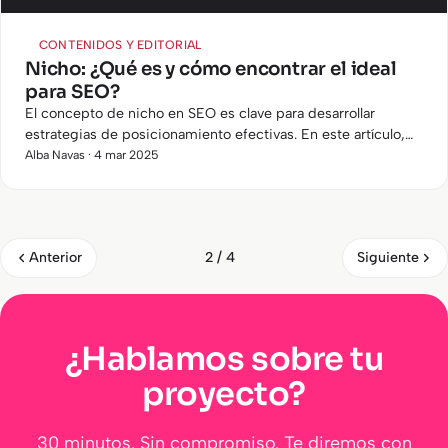
CONTENIDOS Y EDITORIAL
Nicho: ¿Qué es y cómo encontrar el ideal
para SEO?
El concepto de nicho en SEO es clave para desarrollar
estrategias de posicionamiento efectivas. En este artículo,
explicaremos qué es un nicho, cómo identificar uno rentable
Alba Navas · 4 mar 2025
y qué…
Anterior
Siguiente
2 / 4
¿Hablamos sobre tu
proyecto?
30 minutos. Sin compromiso. Te diremos con