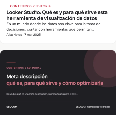
CONTENIDOS Y EDITORIAL
Looker Studio: Qué es y para qué sirve esta
herramienta de visualización de datos
En un mundo donde los datos son clave para la toma de
decisiones, contar con herramientas que permitan
analizarlos y visualizarlos de manera eficiente es esencial.
Alba Navas · 7 mar 2025
Looker Studio…