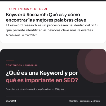
CONTENIDOS Y EDITORIAL
Keyword Research: Qué es y cómo
encontrar las mejores palabras clave
El keyword research es un proceso esencial dentro del SEO
que permite identificar las palabras clave más relevantes
para mejorar el posicionamiento en los motores de
Alba Navas · 6 mar 2025
búsqueda. Sin…