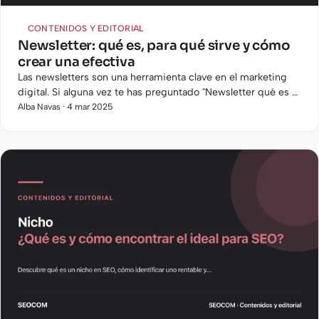
CONTENIDOS Y EDITORIAL
Newsletter: qué es, para qué sirve y cómo
crear una efectiva
Las newsletters son una herramienta clave en el marketing
digital. Si alguna vez te has preguntado "Newsletter qué es y
para qué sirve" , en este artículo encontrarás la respuesta…
Alba Navas · 4 mar 2025