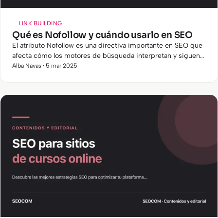
LINK BUILDING
Qué es Nofollow y cuándo usarlo en SEO
El atributo Nofollow es una directiva importante en SEO que
afecta cómo los motores de búsqueda interpretan y siguen
los enlaces. En este artículo, explicaremos qué es, cómo…
Alba Navas · 5 mar 2025