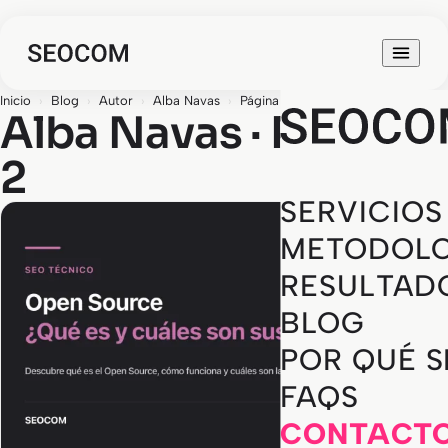
Inicio
›
Blog
›
Autor
›
Alba Navas
›
Página 2
Alba Navas · Página
2
SERVICIOS
METODOLO
RESULTAD
BLOG
POR QUÉ 
FAQS
CONTACT