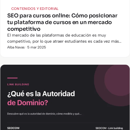
CONTENIDOS Y EDITORIAL
SEO para cursos online: Cómo posicionar
tu plataforma de cursos en un mercado
competitivo
El mercado de las plataformas de educación es muy
competitivo, por lo que atraer estudiantes es cada vez más
difícil. Para destacar y lograr que tu plataforma de cursos
Alba Navas · 5 mar 2025
online…