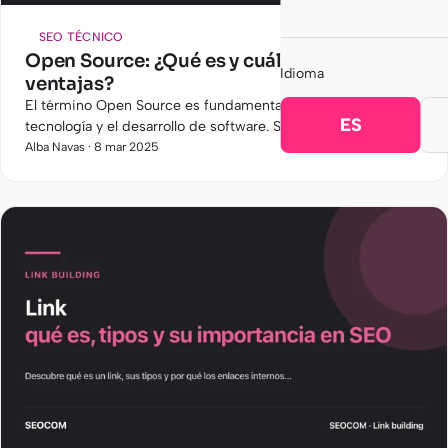
SEO TÉCNICO
Open Source: ¿Qué es y cuáles son sus
Idioma
ventajas?
El término Open Source es fundamental en el mundo de la
ES
tecnología y el desarrollo de software. Se trata de un modelo
que ha revolucionado la industria digital, permitiendo
Alba Navas · 8 mar 2025
mayor…