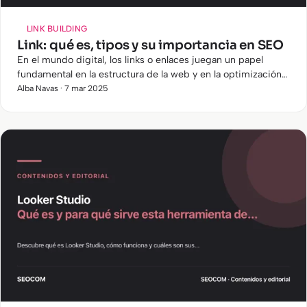
LINK BUILDING
Link: qué es, tipos y su importancia en SEO
En el mundo digital, los links o enlaces juegan un papel
fundamental en la estructura de la web y en la optimización
para motores de búsqueda. Pero, ¿qué es un link y por qué
Alba Navas · 7 mar 2025
es…