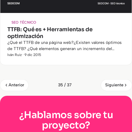
SEO TÉCNICO
TTFB: Qué es + Herramientas de
optimización
¿Qué el TTFB de una página web?¿Existen valores óptimos
de TTFB? ¿Qué elementos generan un incremento del
TTFB? ¿Cómo se puede reducir? y ¿Sirve para mejorar el
Iván Ruiz · 9 dic 2015
posicionamiento de…
Anterior
Siguiente
35 / 37
¿Hablamos sobre tu
proyecto?