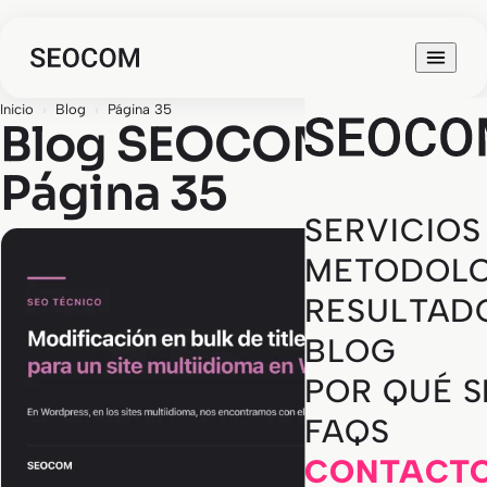
Inicio
›
Blog
›
Página 35
Blog SEOCOM ·
Página 35
SERVICIOS
METODOLO
RESULTAD
BLOG
POR QUÉ 
FAQS
CONTACT