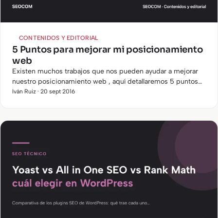
CONTENIDOS Y EDITORIAL
5 Puntos para mejorar mi posicionamiento
web
Existen muchos trabajos que nos pueden ayudar a mejorar
nuestro posicionamiento web , aquí detallaremos 5 puntos
que podemos trabajar para que nos ayuden a mejorarlo.
Iván Ruiz · 20 sept 2016
Según el…