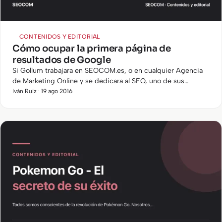
CONTENIDOS Y EDITORIAL
Cómo ocupar la primera página de
resultados de Google
Si Gollum trabajara en SEOCOM.es, o en cualquier Agencia
de Marketing Online y se dedicara al SEO, uno de sus
grandes tesoros sería conocer cómo ocupar la primera
Iván Ruiz · 19 ago 2016
página de…