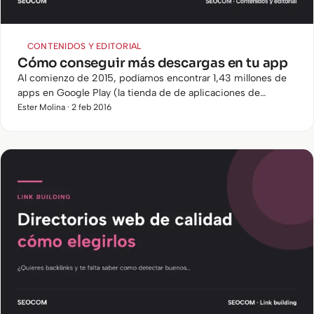
CONTENIDOS Y EDITORIAL
Cómo conseguir más descargas en tu app
Al comienzo de 2015, podíamos encontrar 1,43 millones de
apps en Google Play (la tienda de de aplicaciones de
Android) y 1,21 millones de apps en la App Store de Apple. El
Ester Molina · 2 feb 2016
número…