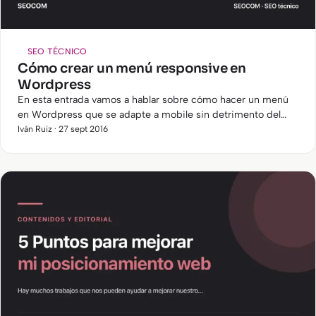
SEO TÉCNICO
Cómo crear un menú responsive en
Wordpress
En esta entrada vamos a hablar sobre cómo hacer un menú
en Wordpress que se adapte a mobile sin detrimento del
SEO. Como habrás observado, cuando accedes con el
Iván Ruiz · 27 sept 2016
ordenador a la…