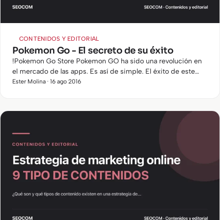
CONTENIDOS Y EDITORIAL
Pokemon Go - El secreto de su éxito
!Pokemon Go Store Pokemon GO ha sido una revolución en
el mercado de las apps. Es así de simple. El éxito de este
juego de Niantic en colaboración con Nintendo ha
Ester Molina · 16 ago 2016
sobrepasado las…