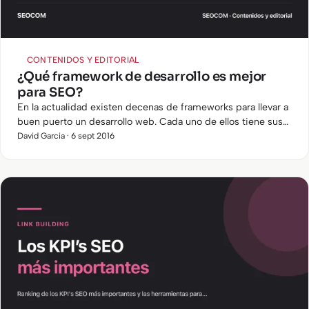
CONTENIDOS Y EDITORIAL
¿Qué framework de desarrollo es mejor
para SEO?
En la actualidad existen decenas de frameworks para llevar a
buen puerto un desarrollo web. Cada uno de ellos tiene sus
virtudes y defectos y por ello dependiendo del tipo de…
David Garcia · 6 sept 2016