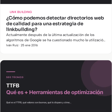
LINK BUILDING
¿Cómo podemos detectar directorios web
de calidad para una estrategia de
linkbuilding?
Actualmente después de la última actualización de los
algoritmos de Google se ha cuestionado mucho la utilización
de directorios en nuestra estrategia de linkbuilding . Lo
Iván Ruiz · 25 ene 2016
cierto…