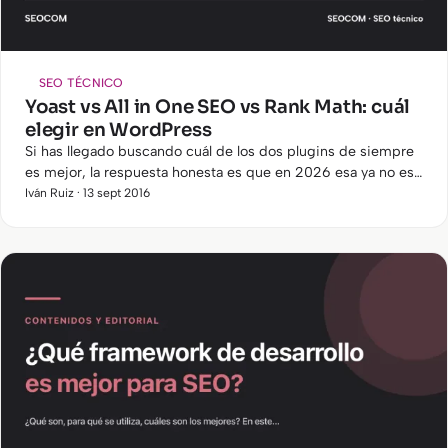
SEO TÉCNICO
Yoast vs All in One SEO vs Rank Math: cuál
elegir en WordPress
Si has llegado buscando cuál de los dos plugins de siempre
es mejor, la respuesta honesta es que en 2026 esa ya no es
la pregunta. Yoast y All in One llevan una década peleándose
Iván Ruiz · 13 sept 2016
el mercado, y mientras tanto han aparecido dos
competidores que hoy hay que meter en la conversación.