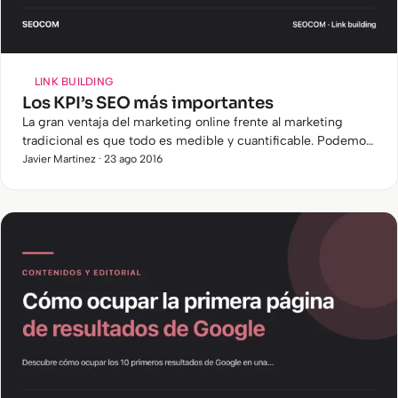
LINK BUILDING
Los KPI’s SEO más importantes
La gran ventaja del marketing online frente al marketing
tradicional es que todo es medible y cuantificable. Podemos
conocer la evolución de nuestro proyecto gracias a las…
Javier Martinez · 23 ago 2016