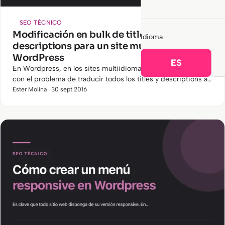
SEO TÉCNICO
Modificación en bulk de titles y
Idioma
descriptions para un site multiidioma en
WordPress
ES
En Wordpress, en los sites multiidioma, nos encontramos
con el problema de traducir todos los titles y descriptions a
mano.
Ester Molina · 30 sept 2016