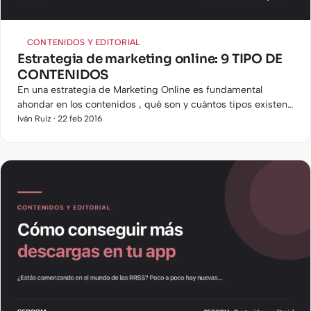
CONTENIDOS Y EDITORIAL
Estrategia de marketing online: 9 TIPO DE
CONTENIDOS
En una estrategia de Marketing Online es fundamental
ahondar en los contenidos , qué son y cuántos tipos existen
para tener una estrategia online diversificada y que responda
Iván Ruiz · 22 feb 2016
a…