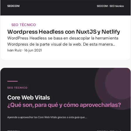
SEO TÉCNICO
Wordpress Headless con NuxtJS y Netlify
WordPress Headless se basa en desacoplar la herramienta
Wordpress de la parte visual de la web. De esta manera
Wordpress se utiliza como administrador de contenidos y la
Iván Ruiz · 16 jun 2021
parte…