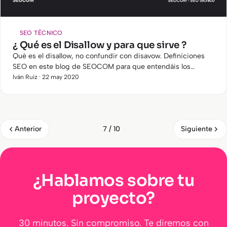
SEO TÉCNICO
¿ Qué es el Disallow y para que sirve ?
Qué es el disallow, no confundir con disavow. Definiciones
SEO en este blog de SEOCOM para que entendáis los
conceptos.
Iván Ruiz · 22 may 2020
Anterior
Siguiente
7 / 10
¿Hablamos sobre tu
proyecto?
30 minutos. Sin compromiso. Te diremos con