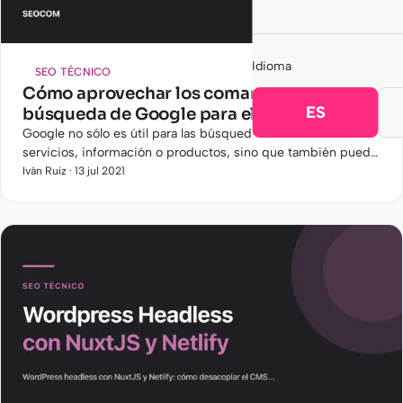
Idioma
SEO TÉCNICO
Cómo aprovechar los comandos de
ES
búsqueda de Google para el análisis SEO
Google no sólo es útil para las búsquedas ordinarias sobre
servicios, información o productos, sino que también puede
ser muy útil para apoyar a los SEO en sus actividades diarias.
Iván Ruiz · 13 jul 2021