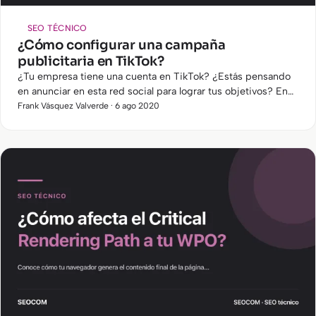
SEO TÉCNICO
¿Cómo configurar una campaña
publicitaria en TikTok?
¿Tu empresa tiene una cuenta en TikTok? ¿Estás pensando
en anunciar en esta red social para lograr tus objetivos? En
este artículo te explicaré cómo puedes promocionar tus…
Frank Vásquez Valverde · 6 ago 2020