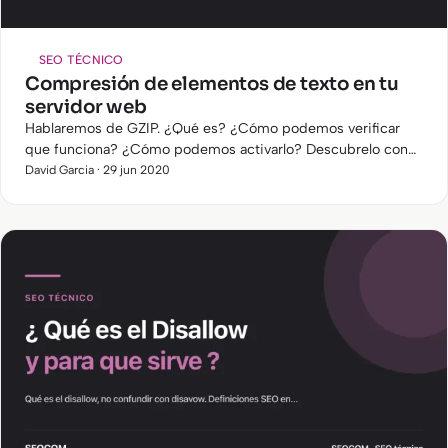
SEO TÉCNICO
Compresión de elementos de texto en tu
servidor web
Hablaremos de GZIP. ¿Qué es? ¿Cómo podemos verificar
que funciona? ¿Cómo podemos activarlo? Descubrelo con
SEOCOM.
David Garcia · 29 jun 2020