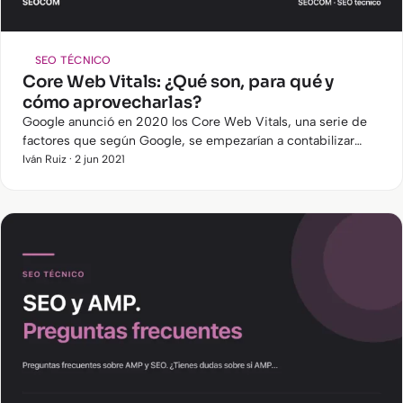
SEO TÉCNICO
Core Web Vitals: ¿Qué son, para qué y
cómo aprovecharlas?
Google anunció en 2020 los Core Web Vitals, una serie de
factores que según Google, se empezarían a contabilizar
dentro del algoritmo de posicionamiento que tiene Google a
Iván Ruiz · 2 jun 2021
partir…