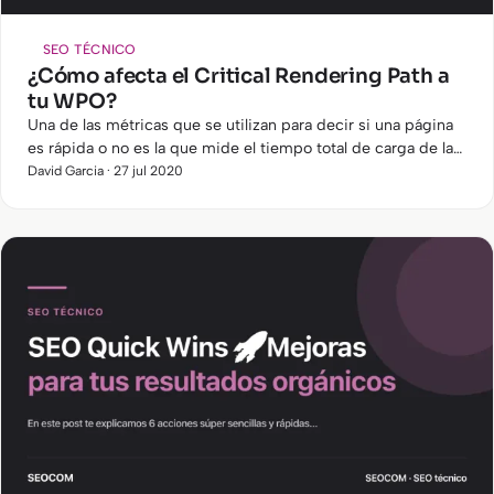
SEO TÉCNICO
¿Cómo afecta el Critical Rendering Path a
tu WPO?
Una de las métricas que se utilizan para decir si una página
es rápida o no es la que mide el tiempo total de carga de la
página web.
David Garcia · 27 jul 2020