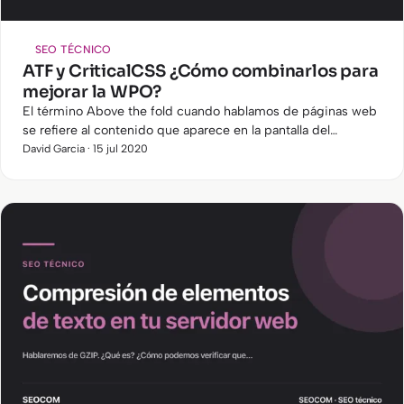
SEO TÉCNICO
ATF y CriticalCSS ¿Cómo combinarlos para
mejorar la WPO?
El término Above the fold cuando hablamos de páginas web
se refiere al contenido que aparece en la pantalla del
dispositivo que use el cliente al visitar nuestra página.
David Garcia · 15 jul 2020