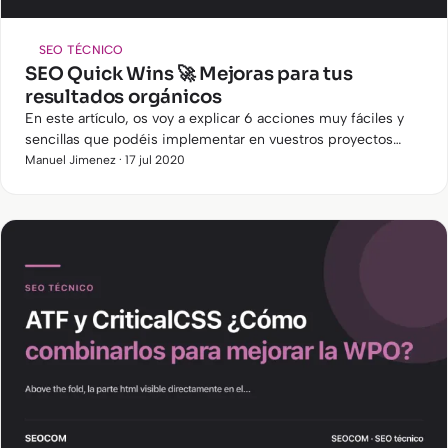
SEO TÉCNICO
SEO Quick Wins 🚀 Mejoras para tus
resultados orgánicos
En este artículo, os voy a explicar 6 acciones muy fáciles y
sencillas que podéis implementar en vuestros proyectos
para mejorar vuestros resultados SEO de una manera rápida.
Manuel Jimenez · 17 jul 2020