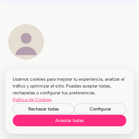
Mattia Mura
Usamos cookies para mejorar tu experiencia, analizar el
Analista SEO
tráfico y optimizar el sitio. Puedes aceptar todas,
rechazarlas o configurar tus preferencias.
Analista SEO con perfil mixto técnico y editorial.
Política de Cookies
.
Cubre arquitectura, novedades de Google y
Rechazar todas
Configurar
primeros pasos en visibilidad generativa.
Aceptar todas
Más artículos de Mattia Mura →