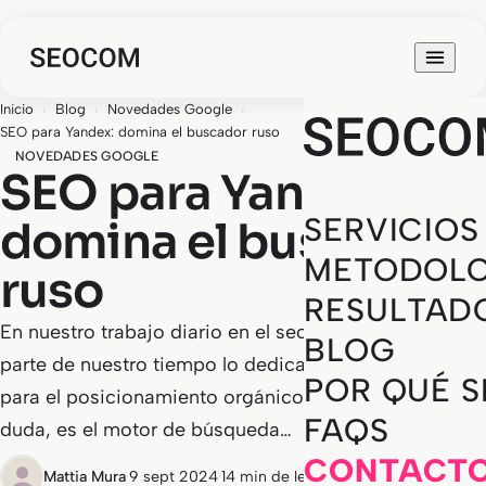
Inicio
›
Blog
›
Novedades Google
›
SEO para Yandex: domina el buscador ruso
NOVEDADES GOOGLE
SEO para Yandex:
SERVICIOS
domina el buscador
METODOLO
ruso
RESULTAD
En nuestro trabajo diario en el sector SEO, la mayor
BLOG
parte de nuestro tiempo lo dedicamos a optimizar
POR QUÉ 
para el posicionamiento orgánico en Google. Sin
FAQS
duda, es el motor de búsqueda…
CONTACT
Mattia Mura
·
9 sept 2024
·
14 min de lectura