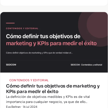
CONTENIDOS Y EDITORIAL
Cómo definir tus objetivos de marketing y
KPIs para medir el éxito
La definición de objetivos medibles y KPIs es de vital
importancia para cualquier negocio, ya que de ello
dependerá poder hacer seguimiento y valorar si las acciones
Eva Beltran · 16 jul 2024