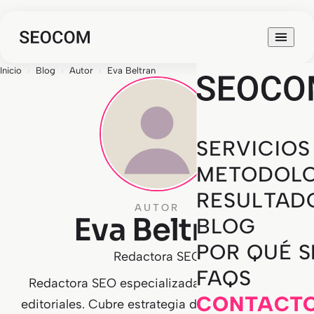
Inicio
›
Blog
›
Autor
›
Eva Beltran
SERVICIOS
METODOLO
RESULTAD
AUTOR
Eva Beltran
BLOG
POR QUÉ 
Redactora SEO
FAQS
Redactora SEO especializada en contenidos
CONTACT
editoriales. Cubre estrategia de palabras clave,