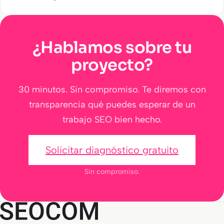
de marketing…
¿Hablamos sobre tu
proyecto?
30 minutos. Sin compromiso. Te diremos con
transparencia qué puedes esperar de un
trabajo SEO bien hecho.
Solicitar diagnóstico gratuito
Sin compromiso.