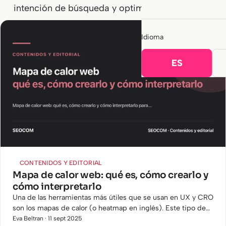
intención de búsqueda y optimización on‑page.
Idioma
ES
CONTENIDOS Y EDITORIAL
Mapa de calor web: qué es, cómo crearlo y
cómo interpretarlo
Una de las herramientas más útiles que se usan en UX y CRO
son los mapas de calor (o heatmap en inglés). Este tipo de
herramienta se usa como análisis visual que muestra,
Eva Beltran · 11 sept 2025