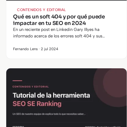
CONTENIDOS Y EDITORIAL
Qué es un soft 404 y por qué puede
impactar en tu SEO en 2024
En un reciente post en Linkedin Gary Illyes ha
informado acerca de los errores soft 404 y sus
importancia en el comportamiento del bot de rastreo
de Google.
Fernando Lens · 2 jul 2024