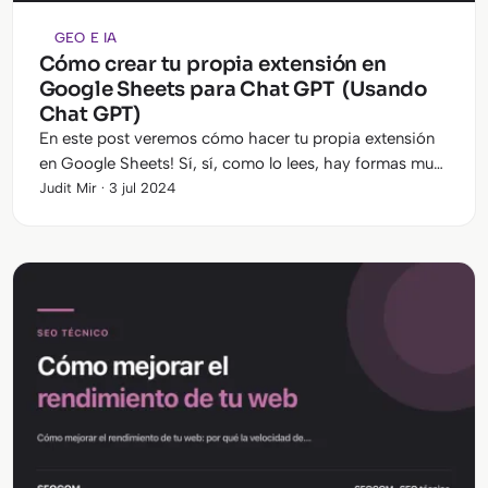
GEO E IA
Cómo crear tu propia extensión en
Google Sheets para Chat GPT (Usando
Chat GPT)
En este post veremos cómo hacer tu propia extensión
en Google Sheets! Sí, sí, como lo lees, hay formas muy
sencillas de construir tus propias extensiones y todo
Judit Mir · 3 jul 2024
con la ayuda de la…