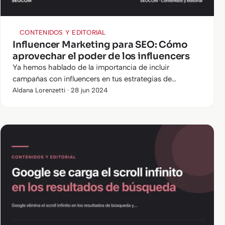
CONTENIDOS Y EDITORIAL
Influencer Marketing para SEO: Cómo
aprovechar el poder de los influencers
Ya hemos hablado de la importancia de incluir
campañas con influencers en tus estrategias de
comunicación y cómo lograr el éxito con marketing de
Aldana Lorenzetti · 28 jun 2024
influencers. Y, aunque comúnmente…