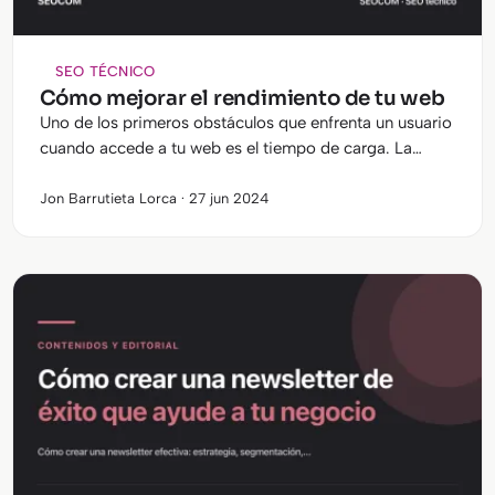
SEO TÉCNICO
Cómo mejorar el rendimiento de tu web
Uno de los primeros obstáculos que enfrenta un usuario
cuando accede a tu web es el tiempo de carga. La
velocidad de carga de tu página, puede afectar
directamente a tu posicionamiento en los buscador…
Jon Barrutieta Lorca · 27 jun 2024