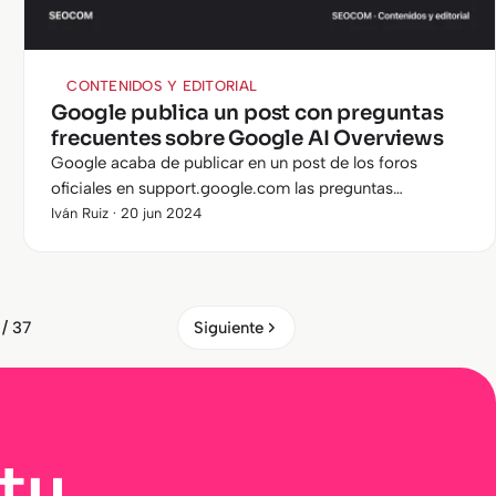
CONTENIDOS Y EDITORIAL
Google publica un post con preguntas
frecuentes sobre Google AI Overviews
Google acaba de publicar en un post de los foros
oficiales en support.google.com las preguntas
frecuentes que están haciendo la mayor parte de los
Iván Ruiz · 20 jun 2024
usuarios sobre AI Overviews. A…
 / 37
Siguiente
tu