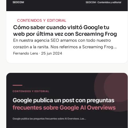
CONTENIDOS Y EDITORIAL
Cómo saber cuando visitó Google tu
web por última vez con Screaming Frog
En nuestra agencia SEO amamos con todo nuestro
corazón a la ranita. Nos referimos a Screaming Frog.
Tanto la amamos que no nos importa ofrecer tutoriales
Fernando Lens · 25 jun 2024
gratis a la comunidad…