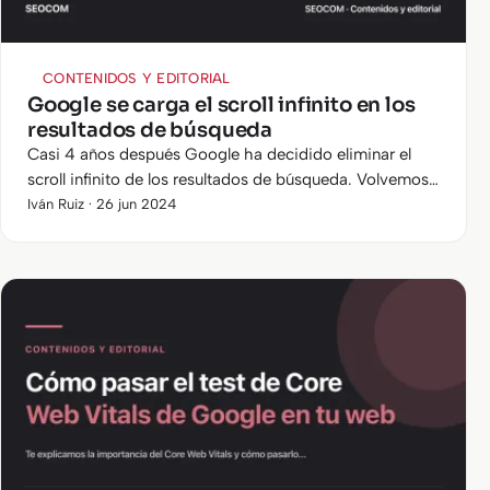
CONTENIDOS Y EDITORIAL
Google se carga el scroll infinito en los
resultados de búsqueda
Casi 4 años después Google ha decidido eliminar el
scroll infinito de los resultados de búsqueda. Volvemos
a la "clásica" forma de navegar entre las páginas de
Iván Ruiz · 26 jun 2024
resultados de…