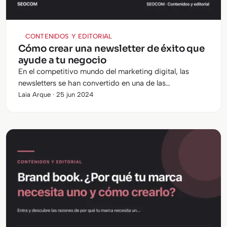
CONTENIDOS Y EDITORIAL
Cómo crear una newsletter de éxito que
ayude a tu negocio
En el competitivo mundo del marketing digital, las
newsletters se han convertido en una de las
herramientas indispensables para mantener el contacto
Laia Arque · 25 jun 2024
con los clientes y promover…