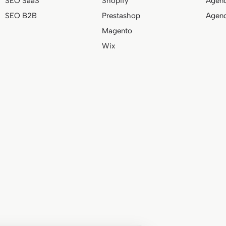
SEO SaaS
Shopify
Agenc
SEO B2B
Prestashop
Agenc
Magento
Wix