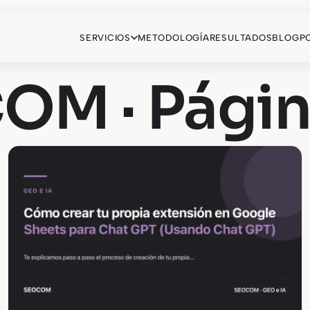
SERVICIOS
METODOLOGÍA
RESULTADOS
BLOG
P
OM · Págin