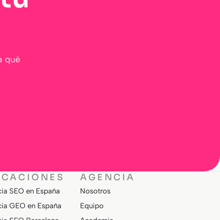
a qué
ICACIONES
AGENCIA
ia SEO en España
Nosotros
ia GEO en España
Equipo