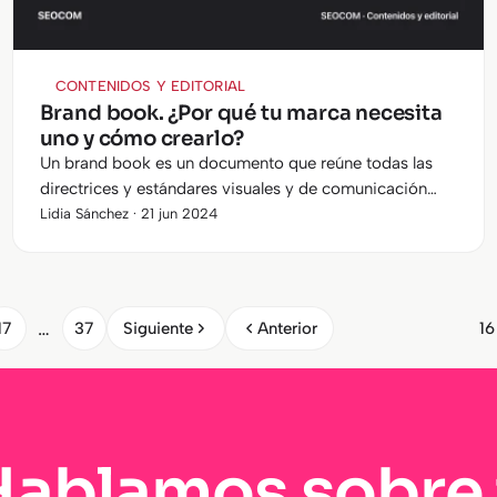
CONTENIDOS Y EDITORIAL
Brand book. ¿Por qué tu marca necesita
uno y cómo crearlo?
Un brand book es un documento que reúne todas las
directrices y estándares visuales y de comunicación
que representan a una marca. ¿Conoces su importancia
Lidia Sánchez · 21 jun 2024
y sabes cómo crearlo?
…
17
37
Siguiente
Anterior
16
Hablamos sobre 