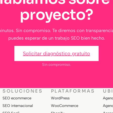
proyecto?
inutos. Sin compromiso. Te diremos con transparenci
puedes esperar de un trabajo SEO bien hecho.
Solicitar diagnóstico gratuito
Sin compromiso.
SOLUCIONES
PLATAFORMAS
UB
SEO ecommerce
WordPress
Agenc
SEO internacional
WooCommerce
Agenc