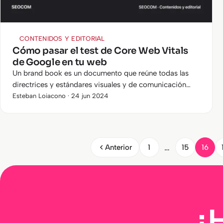
CONTENIDOS Y EDITORIAL
Cómo pasar el test de Core Web Vitals
de Google en tu web
Un brand book es un documento que reúne todas las
directrices y estándares visuales y de comunicación
que representan a una marca. ¿Conoces su importancia
Esteban Loiacono · 24 jun 2024
y sabes cómo crearlo?
…
Anterior
1
15
16
¿