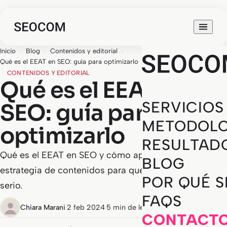
Inicio
›
Blog
›
Contenidos y editorial
›
Qué es el EEAT en SEO: guía para optimizarlo
CONTENIDOS Y EDITORIAL
Qué es el EEAT en
SERVICIOS
SEO: guía para
METODOLO
optimizarlo
RESULTAD
Qué es el EEAT en SEO y cómo aplicarlo en tu
BLOG
estrategia de contenidos para que Google te tome en
POR QUÉ 
serio.
FAQS
Chiara Marani
·
2 feb 2024
·
5 min de lectura
CONTACT