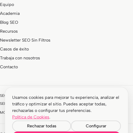
Equipo
Academia
Blog SEO
Recursos
Newsletter SEO Sin Filtros
Casos de éxito
Trabaja con nosotros
Contacto
SEOCOM forma parte de un grupo de marcas especializadas:
Usamos cookies para mejorar tu experiencia, analizar el
SEMStudio · SEM y paid media
ROIAnalytics · Analítica y CRO
tráfico y optimizar el sitio. Puedes aceptar todas,
rechazarlas o configurar tus preferencias.
MOON · Desarrollo web
Impacktum · Marketing de influencers
Política de Cookies
.
Rechazar todas
Configurar