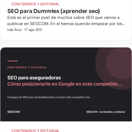
CONTENIDOS Y EDITORIAL
SEO para Dummies (aprender seo)
Este es el primer post de muchos sobre SEO que vamos a
publicar en SEOCOM. En el hemos querido empezar por los
conceptos básicos, mas algún que otro "truco SEO" que
Iván Ruiz · 17 ago 2011
esperemos te…
CONTENIDOS Y EDITORIAL