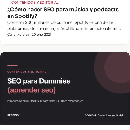
CONTENIDOS Y EDITORIAL
¿Cómo hacer SEO para música y podcasts
en Spotify?
Con casi 300 millones de usuarios, Spotify es una de las
plataformas de streaming más utilizadas internacionalmente.
Seguro que alguna vez te has preguntado cómo hace Spotify
Carla Morales · 20 ene 2021
para…