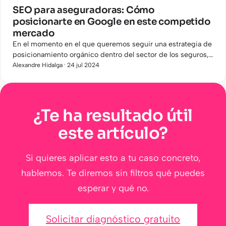
SEO para aseguradoras: Cómo
posicionarte en Google en este competido
mercado
En el momento en el que queremos seguir una estrategia de
posicionamiento orgánico dentro del sector de los seguros,
debemos tener claro dos cosas:
Alexandre Hidalga · 24 jul 2024
¿Te ha resultado útil
este artículo?
Si quieres aplicar esto a tu caso concreto,
hablemos. Te diremos sin filtros qué puedes
esperar y qué no.
Solicitar diagnóstico gratuito