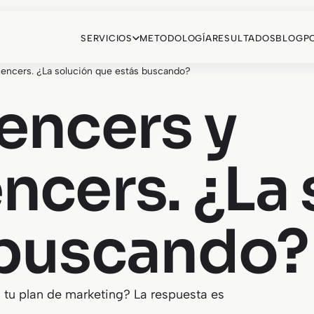
SERVICIOS
METODOLOGÍA
RESULTADOS
BLOG
P
uencers. ¿La solución que estás buscando?
encers y
ncers. ¿La
 buscando?
a tu plan de marketing? La respuesta es