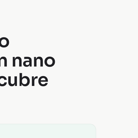
ro
un nano
scubre