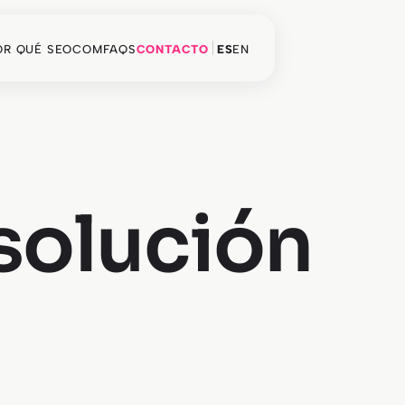
OR QUÉ SEOCOM
FAQS
CONTACTO
ES
EN
 solución