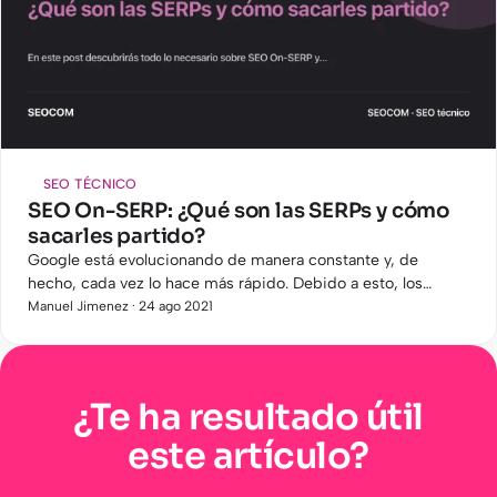
SEO TÉCNICO
SEO On-SERP: ¿Qué son las SERPs y cómo
sacarles partido?
Google está evolucionando de manera constante y, de
hecho, cada vez lo hace más rápido. Debido a esto, los
protagonistas y tendencias del sector SEO van cambiando
Manuel Jimenez · 24 ago 2021
muy a menudo…
¿Te ha resultado útil
este artículo?