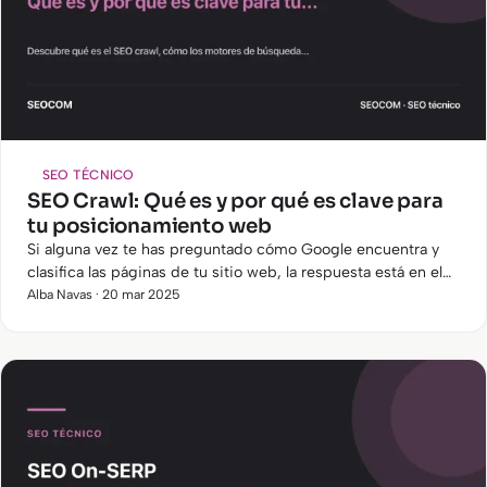
SEO TÉCNICO
SEO Crawl: Qué es y por qué es clave para
tu posicionamiento web
Si alguna vez te has preguntado cómo Google encuentra y
clasifica las páginas de tu sitio web, la respuesta está en el
SEO crawl . Este proceso es fundamental para que los
Alba Navas · 20 mar 2025
motores…