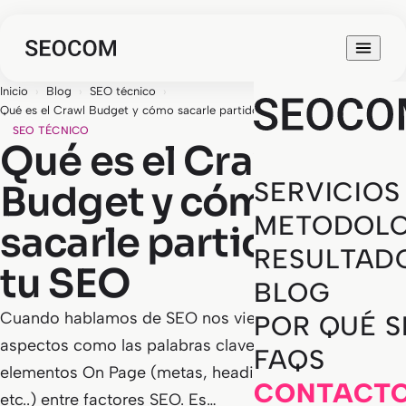
Inicio
›
Blog
›
SEO técnico
›
Qué es el Crawl Budget y cómo sacarle partido para tu SEO
SEO TÉCNICO
Qué es el Crawl
SERVICIOS
Budget y cómo
METODOLO
sacarle partido para
RESULTAD
tu SEO
BLOG
Cuando hablamos de SEO nos vienen a la cabeza
POR QUÉ 
aspectos como las palabras clave, el contenido, los
FAQS
elementos On Page (metas, headings, imágenes,
CONTACT
etc..) entre factores SEO. Es…