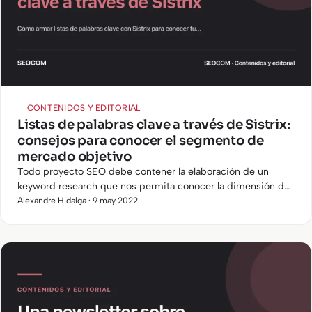
CONTENIDOS Y EDITORIAL
Listas de palabras clave a través de Sistrix:
consejos para conocer el segmento de
mercado objetivo
Todo proyecto SEO debe contener la elaboración de un
keyword research que nos permita conocer la dimensión del
mercado en el que nos estamos moviendo y nos
Alexandre Hidalga · 9 may 2022
proporcione…