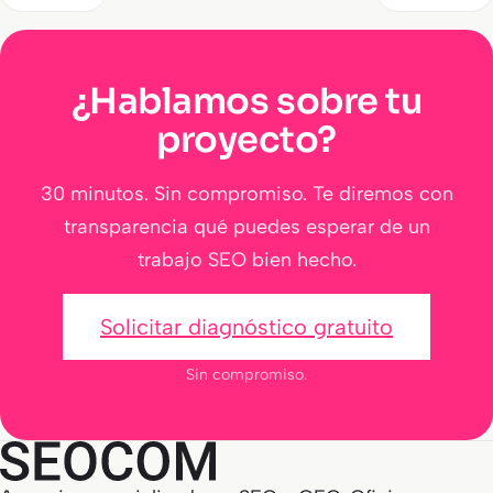
¿Hablamos sobre tu
proyecto?
30 minutos. Sin compromiso. Te diremos con
transparencia qué puedes esperar de un
trabajo SEO bien hecho.
Solicitar diagnóstico gratuito
Sin compromiso.