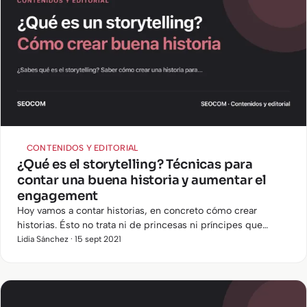
CONTENIDOS Y EDITORIAL
¿Qué es el storytelling? Técnicas para
contar una buena historia y aumentar el
engagement
Hoy vamos a contar historias, en concreto cómo crear
historias. Ésto no trata ni de princesas ni príncipes que
luchan contra dragones, villanos o malvadas madrastras, sino
Lidia Sánchez · 15 sept 2021
que en…