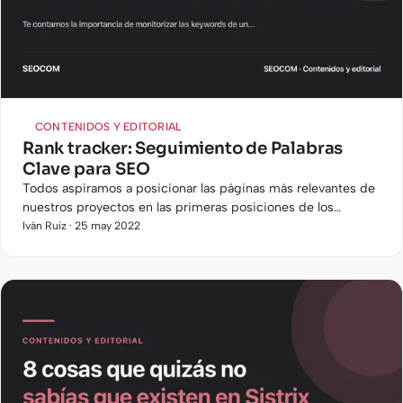
CONTENIDOS Y EDITORIAL
Rank tracker: Seguimiento de Palabras
Clave para SEO
Todos aspiramos a posicionar las páginas más relevantes de
nuestros proyectos en las primeras posiciones de los
motores de búsqueda. Pero como sucede con un barco, no
Iván Ruiz · 25 may 2022
es…