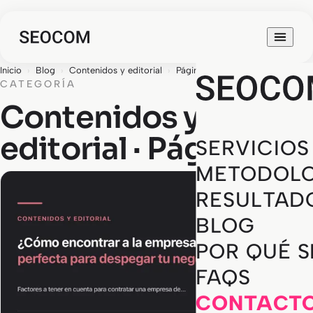
Inicio
›
Blog
›
Contenidos y editorial
›
Página 16
CATEGORÍA
Contenidos y
editorial · Página 16
SERVICIOS
METODOLO
RESULTAD
BLOG
POR QUÉ 
FAQS
CONTACT