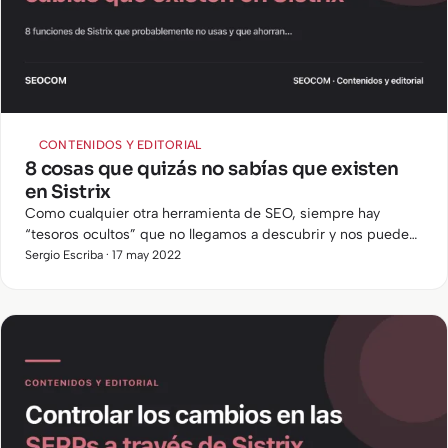
CONTENIDOS Y EDITORIAL
8 cosas que quizás no sabías que existen
en Sistrix
Como cualquier otra herramienta de SEO, siempre hay
“tesoros ocultos” que no llegamos a descubrir y nos pueden
facilitar el trabajo en muchas ocasiones, así como
Sergio Escriba · 17 may 2022
proporcionarnos…