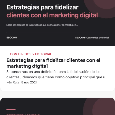
CONTENIDOS Y EDITORIAL
Estrategias para fidelizar clientes con el
marketing digital
Si pensamos en una definición para la fidelización de los
clientes , diríamos que tiene como objetivo principal que un
consumidor que ya haya adquirido un producto o servicio
Iván Ruiz · 8 nov 2021
con…