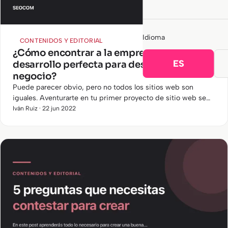
Idioma
CONTENIDOS Y EDITORIAL
¿Cómo encontrar a la empresa de
ES
desarrollo perfecta para despegar tu
negocio?
Puede parecer obvio, pero no todos los sitios web son
iguales. Aventurarte en tu primer proyecto de sitio web se
puede convertir en una idea frustrante si no le das la
Iván Ruiz · 22 jun 2022
importancia…