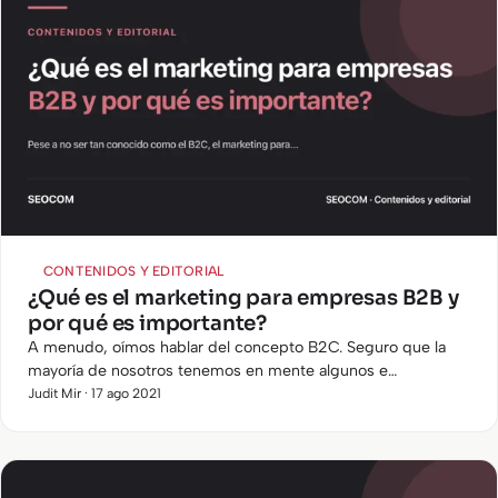
CONTENIDOS Y EDITORIAL
¿Qué es el marketing para empresas B2B y
por qué es importante?
A menudo, oímos hablar del concepto B2C. Seguro que la
mayoría de nosotros tenemos en mente algunos e
commerce y grandes plataformas en las que podemos
Judit Mir · 17 ago 2021
comprar aquellos productos…