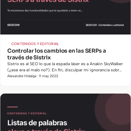
CONTENIDOS Y EDITORIAL
Controlar los cambios en las SERPs a
través de Sistrix
Sistrix es al SEO lo que la espada láser es a Anakin SkyWalker
(¿ese era el malo no?). En fin, disculpar mi ignorancia sobre
la saga Star Wars y ¡vamos al lío!
Alexandre Hidalga · 11 may 2022