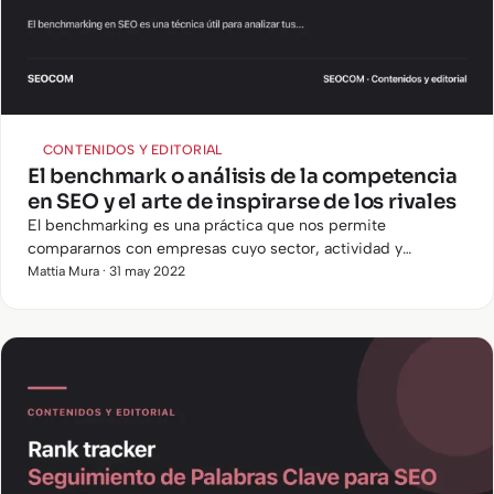
CONTENIDOS Y EDITORIAL
El benchmark o análisis de la competencia
en SEO y el arte de inspirarse de los rivales
El benchmarking es una práctica que nos permite
compararnos con empresas cuyo sector, actividad y
posicionamiento sean similares a los nuestros e inspirarnos
Mattia Mura · 31 may 2022
en aquellas organizaciones que evidencien buenas prácticas.