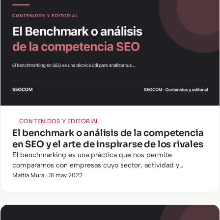
CONTENIDOS Y EDITORIAL
El benchmark o análisis de la competencia
en SEO y el arte de inspirarse de los rivales
El benchmarking es una práctica que nos permite
compararnos con empresas cuyo sector, actividad y
posicionamiento sean similares a los nuestros e inspirarnos
Mattia Mura · 31 may 2022
en aquellas organizaciones que evidencien buenas prácticas.