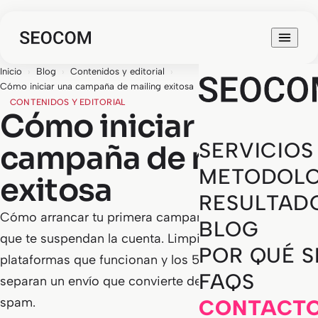
Inicio
›
Blog
›
Contenidos y editorial
›
Cómo iniciar una campaña de mailing exitosa
CONTENIDOS Y EDITORIAL
Cómo iniciar una
SERVICIOS
campaña de mailing
METODOLO
exitosa
RESULTAD
Cómo arrancar tu primera campaña de mailing sin
BLOG
que te suspendan la cuenta. Limpieza de BBDD,
POR QUÉ 
plataformas que funcionan y los 5 puntos que
FAQS
separan un envío que convierte de uno que va a
spam.
CONTACT