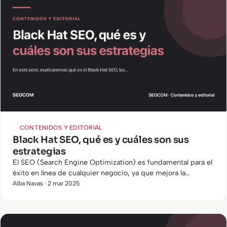
CONTENIDOS Y EDITORIAL
Black Hat SEO, qué es y cuáles son sus
estrategias
El SEO (Search Engine Optimization) es fundamental para el
éxito en línea de cualquier negocio, ya que mejora la
visibilidad de un sitio web en los motores de búsqueda. Sin…
Alba Navas · 2 mar 2025