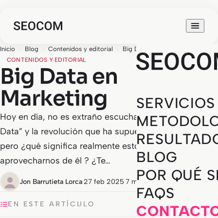
Inicio
›
Blog
›
Contenidos y editorial
›
Big Data en Marketing
CONTENIDOS Y EDITORIAL
Big Data en
Marketing
SERVICIOS
Hoy en día, no es extraño escuchar sobre el “Big
METODOLO
Data” y la revolución que ha supuesto para el sector,
RESULTAD
pero ¿qué significa realmente esto y cómo podemos
BLOG
aprovecharnos de él ? ¿Te…
POR QUÉ 
Jon Barrutieta Lorca
·
27 feb 2025
·
7 min de lectura
FAQS
EN ESTE ARTÍCULO
CONTACT