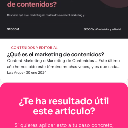
CONTENIDOS Y EDITORIAL
¿Qué es el marketing de contenidos?
Content Marketing o Marketing de Contenidos … Este último
año hemos oído este término muchas veces, y es que cada
vez más está ganando importancia en las estrategias
Laia Arque · 30 ene 2024
digitales…
¿Te ha resultado útil
este artículo?
Si quieres aplicar esto a tu caso concreto,