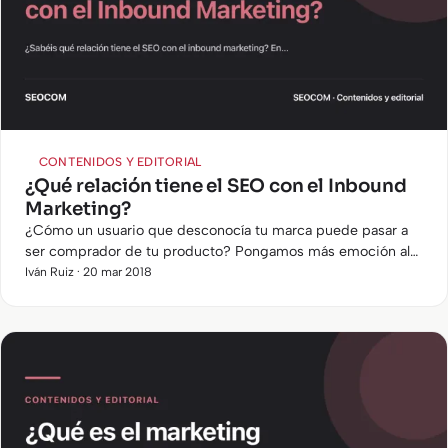
CONTENIDOS Y EDITORIAL
¿Qué relación tiene el SEO con el Inbound
Marketing?
¿Cómo un usuario que desconocía tu marca puede pasar a
ser comprador de tu producto? Pongamos más emoción al
asunto: ¿sería posible lograr convertir a este usuario en un…
Iván Ruiz · 20 mar 2018