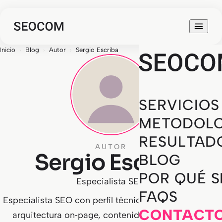
Inicio
›
Blog
›
Autor
›
Sergio Escriba
SERVICIOS
METODOLO
RESULTAD
AUTOR
Sergio Escriba
BLOG
POR QUÉ 
Especialista SEO
FAQS
Especialista SEO con perfil técnico y editorial. Cubre
CONTACT
arquitectura on‑page, contenidos optimizados y