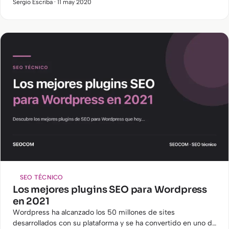
obligación. Como ya sabéis, los enlaces son una parte muy
Sergio Escriba · 11 may 2020
importante…
SEO TÉCNICO
Los mejores plugins SEO para Wordpress
en 2021
Wordpress ha alcanzado los 50 millones de sites
desarrollados con su plataforma y se ha convertido en uno de