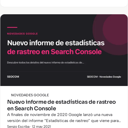
proporcionarnos…
NOVEDADES GOOGLE
Nuevo informe de estadísticas de rastreo
en Search Console
A finales de noviembre de 2020 Google lanzó una nueva
versión del informe “Estadísticas de rastreo” que viene para
sustituir al antiguo informe de Search Console.
Sergio Escriba · 12 may 2021