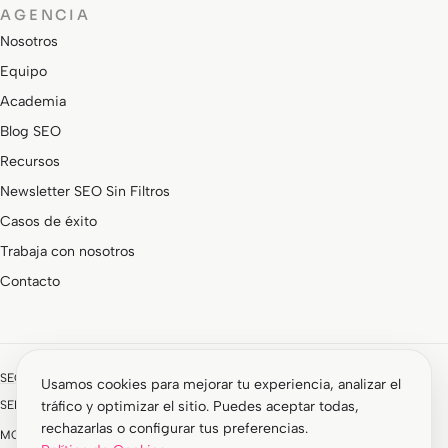
AGENCIA
Nosotros
Equipo
Academia
Blog SEO
Recursos
Newsletter SEO Sin Filtros
Casos de éxito
Trabaja con nosotros
Contacto
SEOCOM forma parte de un grupo de marcas especializadas:
Usamos cookies para mejorar tu experiencia, analizar el
SEMStudio · SEM y paid media
ROIAnalytics · Analítica y CRO
tráfico y optimizar el sitio. Puedes aceptar todas,
rechazarlas o configurar tus preferencias.
MOON · Desarrollo web
Impacktum · Marketing de influencers