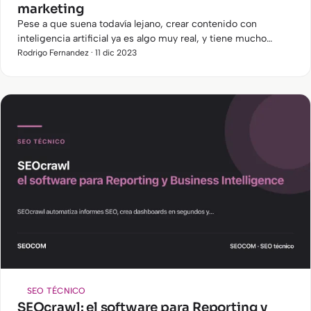
marketing
Pese a que suena todavía lejano, crear contenido con
inteligencia artificial ya es algo muy real, y tiene mucho
potencial. Estamos ante la evolución de la creación de
Rodrigo Fernandez · 11 dic 2023
contenido y…
SEO TÉCNICO
SEOcrawl: el software para Reporting y