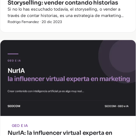
Storyselling: vender contando historias
Si no lo has escuchado todavía, el storyselling, o vender a
través de contar historias, es una estrategia de marketing
que está muy de moda. Mediante la narración, es posible…
Rodrigo Fernandez · 20 dic 2023
GEO E IA
NurIA: la influencer virtual experta en