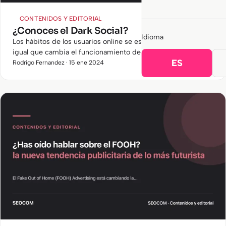
CONTENIDOS Y EDITORIAL
¿Conoces el Dark Social?
Idioma
Los hábitos de los usuarios online se están transformando
igual que cambia el funcionamiento de las redes sociales
ES
que usan. El Dark Social está ganando importancia según
Rodrigo Fernandez · 15 ene 2024
las…