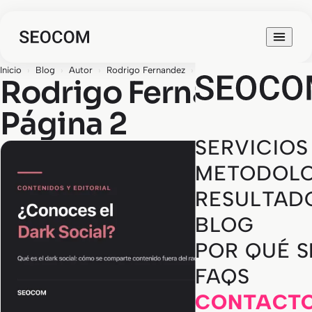
Inicio
›
Blog
›
Autor
›
Rodrigo Fernandez
›
Página 2
Rodrigo Fernandez ·
Página 2
SERVICIOS
METODOLO
RESULTAD
BLOG
POR QUÉ 
FAQS
CONTACT