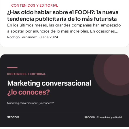
CONTENIDOS Y EDITORIAL
¿Has oído hablar sobre el FOOH?: la nueva
tendencia publicitaria de lo más futurista
En los últimos meses, las grandes compañías han empezado
a apostar por anuncios de lo más increíbles. En ocasiones,
cuesta discernir si son realidad o ficción estas campañas…
Rodrigo Fernandez · 8 ene 2024