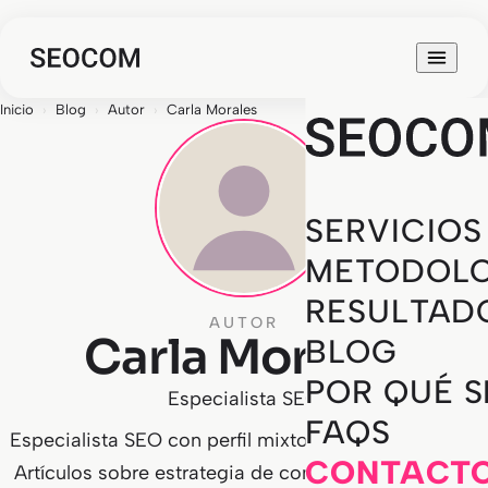
Inicio
›
Blog
›
Autor
›
Carla Morales
SERVICIOS
METODOLO
RESULTAD
AUTOR
Carla Morales
BLOG
POR QUÉ 
Especialista SEO
FAQS
Especialista SEO con perfil mixto editorial y técnico.
CONTACT
Artículos sobre estrategia de contenidos, intención