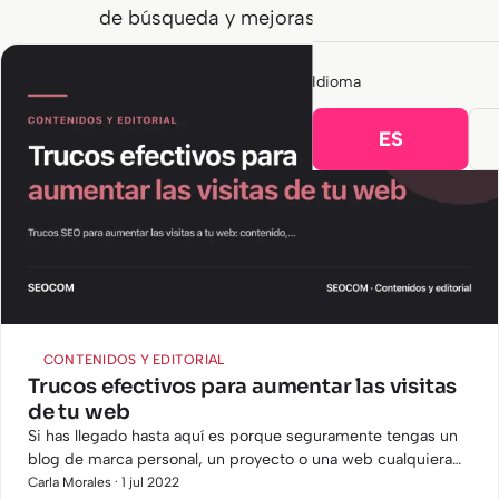
de búsqueda y mejoras on‑page.
Idioma
ES
CONTENIDOS Y EDITORIAL
Trucos efectivos para aumentar las visitas
de tu web
Si has llegado hasta aquí es porque seguramente tengas un
blog de marca personal, un proyecto o una web cualquiera
en la que tienes la necesidad de incrementar el tráfico y
Carla Morales · 1 jul 2022