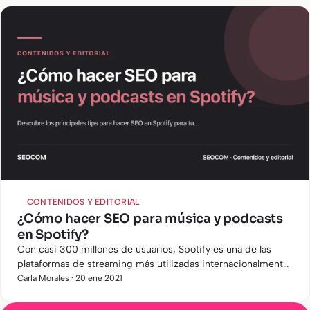
CONTENIDOS Y EDITORIAL
¿Cómo hacer SEO para música y podcasts
en Spotify?
Con casi 300 millones de usuarios, Spotify es una de las
plataformas de streaming más utilizadas internacionalmente.
Seguro que alguna vez te has preguntado cómo hace Spotify
Carla Morales · 20 ene 2021
para…