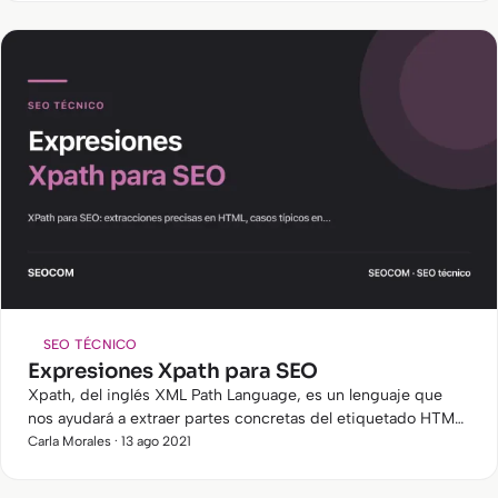
SEO TÉCNICO
Expresiones Xpath para SEO
Xpath, del inglés XML Path Language, es un lenguaje que
nos ayudará a extraer partes concretas del etiquetado HTML
de cualquier página. Aunque tenemos muchas herramientas
Carla Morales · 13 ago 2021
a…