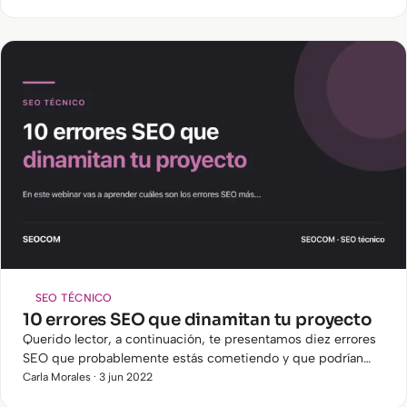
número…
SEO TÉCNICO
10 errores SEO que dinamitan tu proyecto
Querido lector, a continuación, te presentamos diez errores
SEO que probablemente estás cometiendo y que podrían
estar dinamitando tu proyecto. ¿Qué cuáles son? Aquí te
Carla Morales · 3 jun 2022
los…