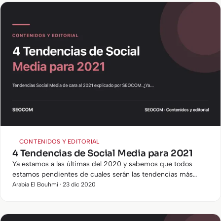
CONTENIDOS Y EDITORIAL
4 Tendencias de Social Media para 2021
Ya estamos a las últimas del 2020 y sabemos que todos
estamos pendientes de cuales serán las tendencias más
importantes en Social Media de cara al 2021. Pues aquí
Arabia El Bouhmi · 23 dic 2020
tenéis un…