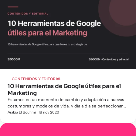
CONTENIDOS Y EDITORIAL
10 Herramientas de Google útiles para el
Marketing
Estamos en un momento de cambio y adaptación a nuevas
costumbres y modelos de vida, y día a día se perfeccionan
cada vez mas las herramientas del mundo digital. Google,
Arabia El Bouhmi · 18 nov 2020
como todos…