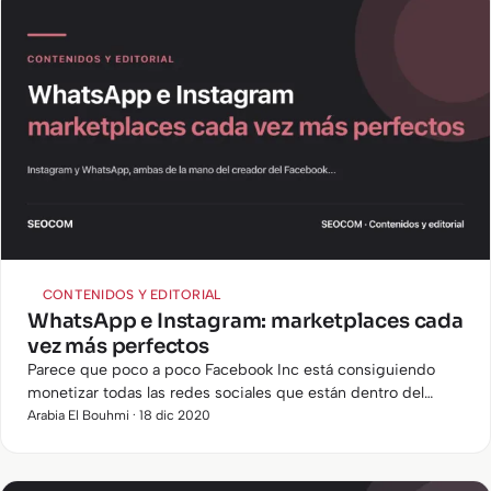
CONTENIDOS Y EDITORIAL
WhatsApp e Instagram: marketplaces cada
vez más perfectos
Parece que poco a poco Facebook Inc está consiguiendo
monetizar todas las redes sociales que están dentro del
abrigo. Instagram y su Marketplace, Facebook, Messenger y
Arabia El Bouhmi · 18 dic 2020
era el…