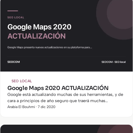
SEO LOCAL
Google Maps 2020 ACTUALIZACIÓN
Google está actualizando muchas de sus herramientas, y de
cara a principios de año seguro que traerá muchas
novedades, como viene siendo de costumbre.
Arabia El Bouhmi · 7 dic 2020