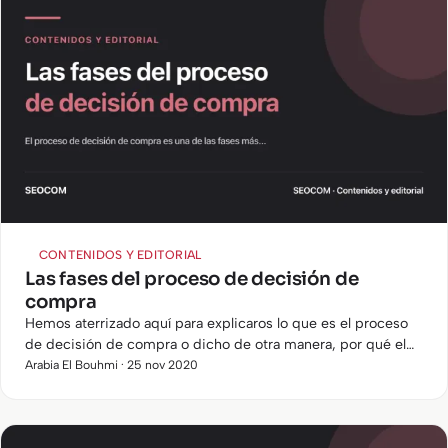
CONTENIDOS Y EDITORIAL
Las fases del proceso de decisión de
compra
Hemos aterrizado aquí para explicaros lo que es el proceso
de decisión de compra o dicho de otra manera, por qué el
cliente acaba confiando en ti.
Arabia El Bouhmi · 25 nov 2020