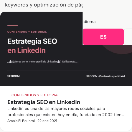
keywords y optimización de páginas comerciales.
Idioma
ES
CONTENIDOS Y EDITORIAL
Estrategia SEO en LinkedIn
Linkedin es una de las mayores redes sociales para
profesionales que existen hoy en día, fundada en 2002 tiene
más de 575 millones de usuarios de los cuales activos hay
Arabia El Bouhmi · 22 ene 2021
260…