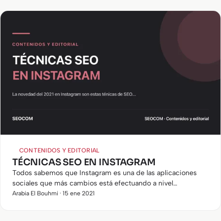
CONTENIDOS Y EDITORIAL
TÉCNICAS SEO EN INSTAGRAM
Todos sabemos que Instagram es una de las aplicaciones
sociales que más cambios está efectuando a nivel
posicionamiento de contenido últimamente, y es por eso
Arabia El Bouhmi · 15 ene 2021
por lo que el SEO…