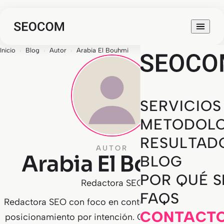
Inicio
›
Blog
›
Autor
›
Arabia El Bouhmi
SERVICIOS
METODOLO
RESULTAD
AUTOR
Arabia El Bouhmi
BLOG
POR QUÉ 
Redactora SEO
FAQS
Redactora SEO con foco en contenidos editoriales y
CONTACT
posicionamiento por intención. Cubre estrategia de