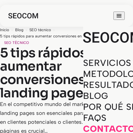
Inicio
›
Blog
›
SEO técnico
›
5 tips rápidos para aumentar conversiones en landing pages
SEO TÉCNICO
5 tips rápidos para
SERVICIOS
aumentar
METODOLO
conversiones en
RESULTAD
landing pages
BLOG
En el competitivo mundo del marketing digital, las
POR QUÉ 
landing pages son esenciales para convertir visitantes
FAQS
en clientes potenciales o clientes. Optimizar estas
CONTACT
páginas es crucial…