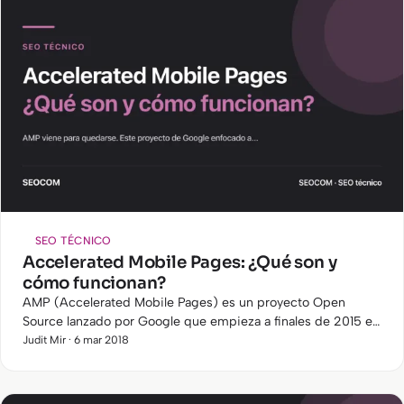
SEO TÉCNICO
Accelerated Mobile Pages: ¿Qué son y
cómo funcionan?
AMP (Accelerated Mobile Pages) es un proyecto Open
Source lanzado por Google que empieza a finales de 2015 en
respuesta a los Instant Articles de Facebook . Nace con la
Judit Mir · 6 mar 2018
voluntad…