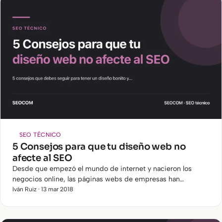
SEO TÉCNICO
5 Consejos para que tu diseño web no
afecte al SEO
Desde que empezó el mundo de internet y nacieron los
negocios online, las páginas webs de empresas han
evolucionado mucho. Han pasado de tener webs aburridas
Iván Ruiz · 13 mar 2018
con mucho texto, poco…