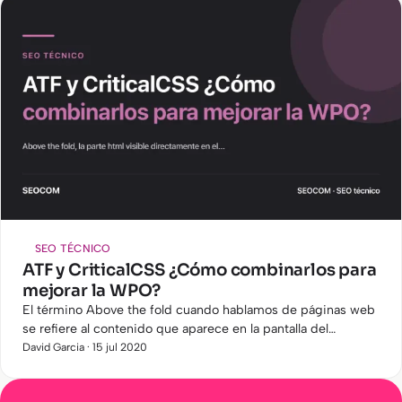
SEO TÉCNICO
ATF y CriticalCSS ¿Cómo combinarlos para
mejorar la WPO?
El término Above the fold cuando hablamos de páginas web
se refiere al contenido que aparece en la pantalla del
dispositivo que use el cliente al visitar nuestra página.
David Garcia · 15 jul 2020