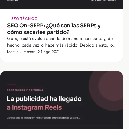
SEO TÉCNICO
SEO On-SERP: ¿Qué son las SERPs y
cómo sacarles partido?
Google está evolucionando de manera constante y, de
hecho, cada vez lo hace más rápido. Debido a esto, los
protagonistas y tendencias del sector SEO van
Manuel Jimenez · 24 ago 2021
cambiando muy a menudo…