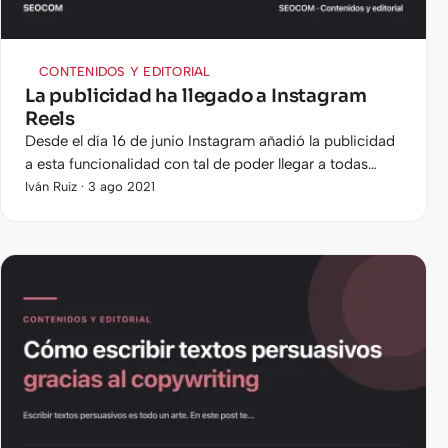
CONTENIDOS Y EDITORIAL
La publicidad ha llegado a Instagram
Reels
Desde el día 16 de junio Instagram añadió la publicidad
a esta funcionalidad con tal de poder llegar a todas
aquellas personas que aún no están utilizando este
Iván Ruiz · 3 ago 2021
nuevo formato de…