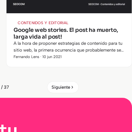
CONTENIDOS Y EDITORIAL
Google web stories. El post ha muerto,
larga vida al post!
A la hora de proponer estrategias de contenido para tu
sitio web, la primera ocurrencia que probablemente se
te pase por la cabeza sea: “ok, hagamos un blog!”.
Fernando Lens · 10 jun 2021
 / 37
Siguiente
tu