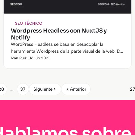
SEO TÉCNICO
Wordpress Headless con NuxtJS y
Netlify
WordPress Headless se basa en desacoplar la
herramienta Wordpress de la parte visual de la web. De
esta manera Wordpress se utiliza como administrador
Iván Ruiz · 16 jun 2021
de contenidos y la parte…
…
28
37
Siguiente
Anterior
27
Hablamos sobre 