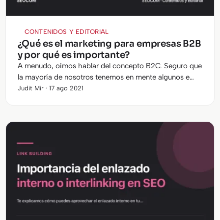
CONTENIDOS Y EDITORIAL
¿Qué es el marketing para empresas B2B
y por qué es importante?
A menudo, oímos hablar del concepto B2C. Seguro que
la mayoría de nosotros tenemos en mente algunos e
commerce y grandes plataformas en las que podemos
Judit Mir · 17 ago 2021
comprar aquellos productos…