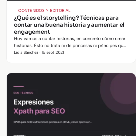
CONTENIDOS Y EDITORIAL
¿Qué es el storytelling? Técnicas para
contar una buena historia y aumentar el
engagement
Hoy vamos a contar historias, en concreto cómo crear
historias. Ésto no trata ni de princesas ni príncipes que
luchan contra dragones, villanos o malvadas
Lidia Sánchez · 15 sept 2021
madrastras, sino que en…