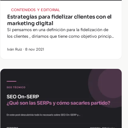
CONTENIDOS Y EDITORIAL
Estrategias para fidelizar clientes con el
marketing digital
Si pensamos en una definición para la fidelización de
los clientes , diríamos que tiene como objetivo principal
que un consumidor que ya haya adquirido un producto
o servicio con…
Iván Ruiz · 8 nov 2021