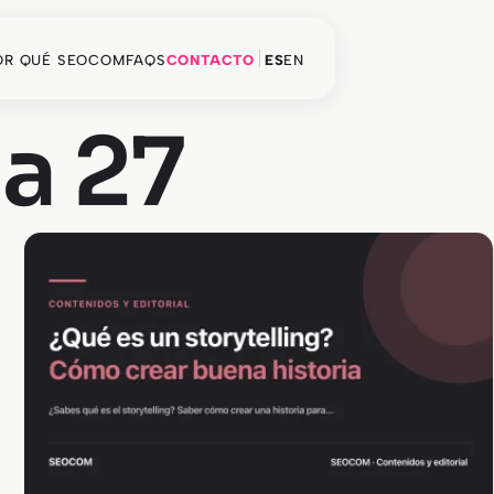
OR QUÉ SEOCOM
FAQS
CONTACTO
ES
EN
a 27