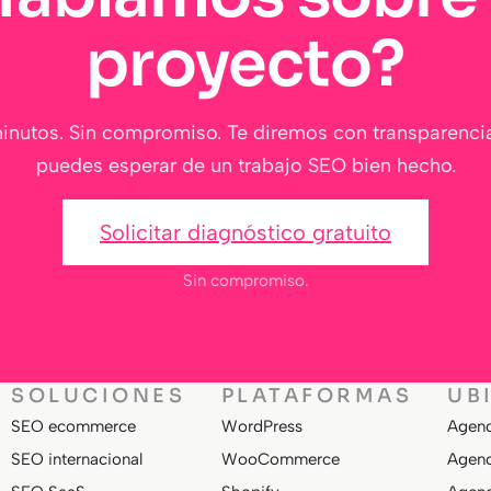
proyecto?
inutos. Sin compromiso. Te diremos con transparenci
puedes esperar de un trabajo SEO bien hecho.
Solicitar diagnóstico gratuito
Sin compromiso.
SOLUCIONES
PLATAFORMAS
UB
SEO ecommerce
WordPress
Agenc
SEO internacional
WooCommerce
Agenc