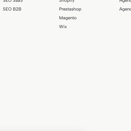
SEO SaaS
Shopify
Agenc
SEO B2B
Prestashop
Agenc
Magento
Wix