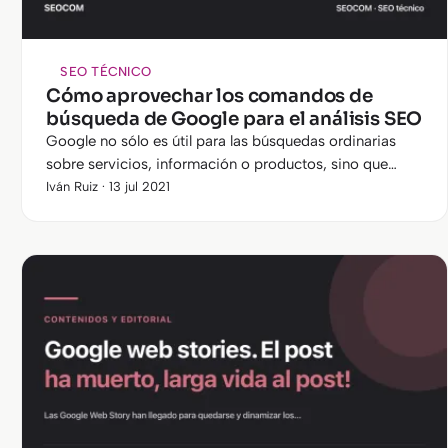
SEO TÉCNICO
Cómo aprovechar los comandos de
búsqueda de Google para el análisis SEO
Google no sólo es útil para las búsquedas ordinarias
sobre servicios, información o productos, sino que
también puede ser muy útil para apoyar a los SEO en
Iván Ruiz · 13 jul 2021
sus actividades diarias.