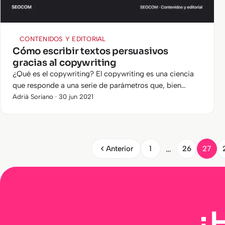
CONTENIDOS Y EDITORIAL
Cómo escribir textos persuasivos
gracias al copywriting
¿Qué es el copywriting? El copywriting es una ciencia
que responde a una serie de parámetros que, bien
ejecutados, logran obtener el objetivo que perseguimos
Adrià Soriano · 30 jun 2021
cuando pensamos en…
…
Anterior
1
26
27
¿