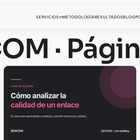
SERVICIOS
METODOLOGÍA
RESULTADOS
BLOG
P
OM · Págin