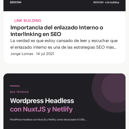
LINK BUILDING
Importancia del enlazado interno o
interlinking en SEO
La verdad es que estoy cansado de leer y escuchar que
el enlazado interno es una de las estrategias SEO más
olvidadas. No seré yo, no será SEOCOM. Si te quedas,
Jorge Lomas · 14 jul 2021
voy a contarte de…