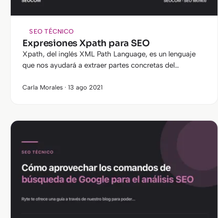
SEO TÉCNICO
Expresiones Xpath para SEO
Xpath, del inglés XML Path Language, es un lenguaje
que nos ayudará a extraer partes concretas del
etiquetado HTML de cualquier página. Aunque tenemos
muchas herramientas a…
Carla Morales · 13 ago 2021