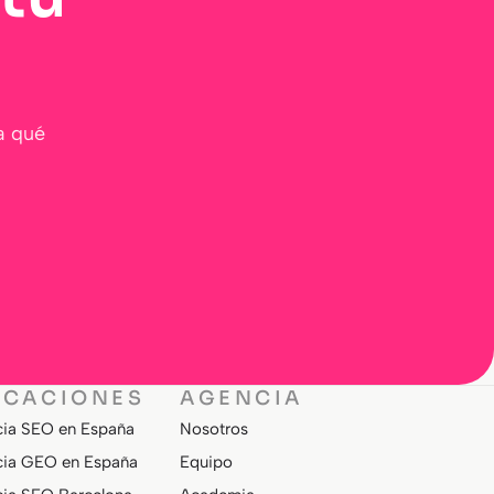
a qué
ICACIONES
AGENCIA
ia SEO en España
Nosotros
ia GEO en España
Equipo