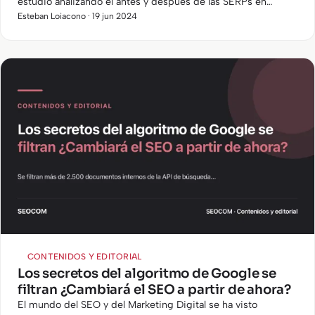
estudio analizando el antes y después de las SERPs en
Google con el cambio producido por los resultados en base
Esteban Loiacono · 19 jun 2024
a las AI…
CONTENIDOS Y EDITORIAL
Los secretos del algoritmo de Google se
filtran ¿Cambiará el SEO a partir de ahora?
El mundo del SEO y del Marketing Digital se ha visto