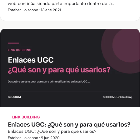
web continúa siendo parte importante dentro de la
estrategia de posicionamiento SEO. y hoy en día se puede
Esteban Loiacono · 13 ene 2021
conseguir…
LINK BUILDING
Enlaces UGC: ¿Qué son y para qué usarlos?
Enlaces UGC: ¿Qué son y para qué usarlos?
Esteban Loiacono · 9 jun 2020