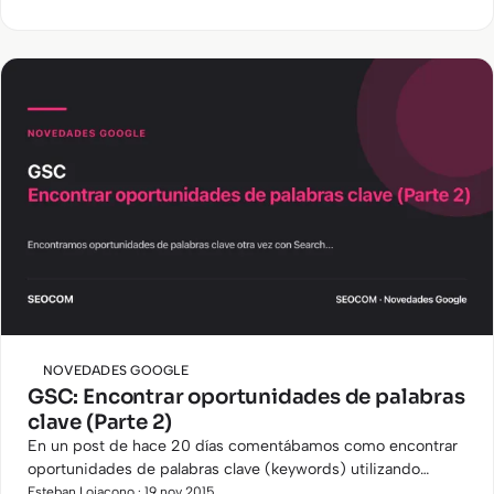
NOVEDADES GOOGLE
GSC: Encontrar oportunidades de palabras
clave (Parte 2)
En un post de hace 20 días comentábamos como encontrar
oportunidades de palabras clave (keywords) utilizando
herramientas como Semrush o Sistrix. Ahora en esta
Esteban Loiacono · 19 nov 2015