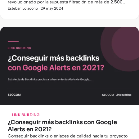
revolucionado por la supuesta filtración de más de 2.500
documentos internos de la API de búsqueda de Google , en
Esteban Loiacono · 29 may 2024
la cual se…
LINK BUILDING
¿Conseguir más backlinks con Google
Alerts en 2021?
Conseguir backlinks o enlaces de calidad hacia tu proyecto