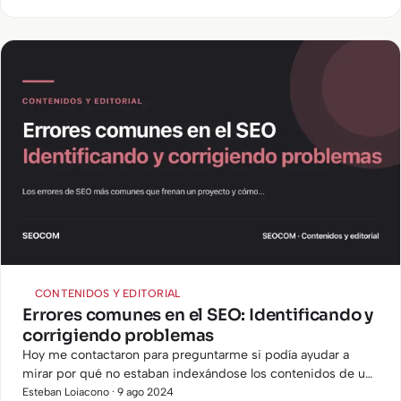
CONTENIDOS Y EDITORIAL
Errores comunes en el SEO: Identificando y
corrigiendo problemas
Hoy me contactaron para preguntarme si podía ayudar a
mirar por qué no estaban indexándose los contenidos de un
blog en Google. Dedicándole un rato a mirarlo, me di cuenta
Esteban Loiacono · 9 ago 2024