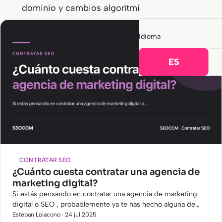
dominio y cambios algorítmicos relevantes.
Idioma
ES
CONTRATAR SEO
¿Cuánto cuesta contratar una agencia de
marketing digital?
Si estás pensando en contratar una agencia de marketing
digital o SEO , probablemente ya te has hecho alguna de
estas preguntas:
Esteban Loiacono · 24 jul 2025