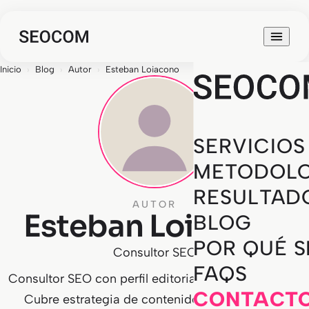
Inicio
›
Blog
›
Autor
›
Esteban Loiacono
SERVICIOS
METODOLO
RESULTAD
AUTOR
Esteban Loiacono
BLOG
POR QUÉ 
Consultor SEO
FAQS
Consultor SEO con perfil editorial y de link building.
CONTACT
Cubre estrategia de contenidos, autoridad de