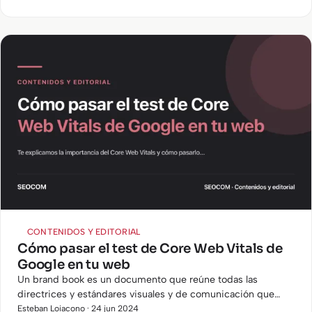
de que…
CONTENIDOS Y EDITORIAL
Cómo pasar el test de Core Web Vitals de
Google en tu web
Un brand book es un documento que reúne todas las
directrices y estándares visuales y de comunicación que
representan a una marca. ¿Conoces su importancia y sabes
Esteban Loiacono · 24 jun 2024