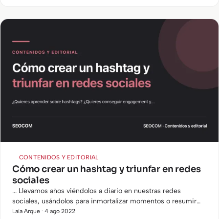
Implementar una…
CONTENIDOS Y EDITORIAL
Cómo crear un hashtag y triunfar en redes
sociales
... Llevamos años viéndolos a diario en nuestras redes
sociales, usándolos para inmortalizar momentos o resumir
situaciones… Pero ¿sabemos realmente qué son los
Laia Arque · 4 ago 2022