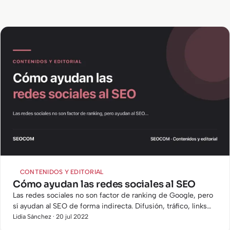
CONTENIDOS Y EDITORIAL
Cómo ayudan las redes sociales al SEO
Las redes sociales no son factor de ranking de Google, pero
sí ayudan al SEO de forma indirecta. Difusión, tráfico, links
externos: lo que impacta y lo que es ruido.
Lidia Sánchez · 20 jul 2022