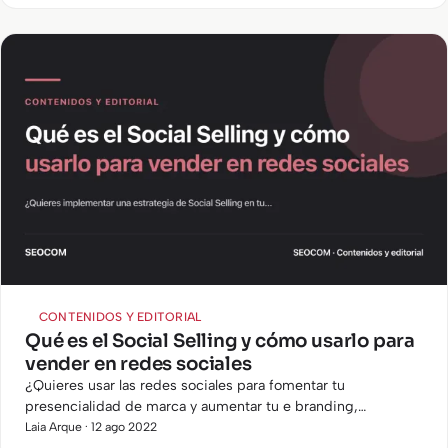
CONTENIDOS Y EDITORIAL
Qué es el Social Selling y cómo usarlo para
vender en redes sociales
¿Quieres usar las redes sociales para fomentar tu
presencialidad de marca y aumentar tu e branding,
consiguiendo crear una tendencia positiva en tus ventas?
Laia Arque · 12 ago 2022