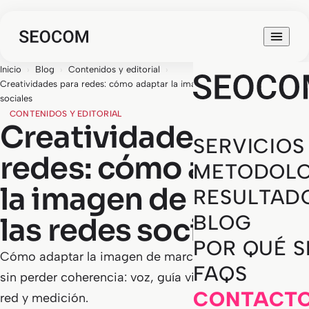
Inicio
›
Blog
›
Contenidos y editorial
›
Creatividades para redes: cómo adaptar la imagen de marca a las redes
sociales
CONTENIDOS Y EDITORIAL
Creatividades para
SERVICIOS
redes: cómo adaptar
METODOLO
la imagen de marca a
RESULTAD
BLOG
las redes sociales
POR QUÉ 
Cómo adaptar la imagen de marca a redes sociales
FAQS
sin perder coherencia: voz, guía visual, formatos por
CONTACT
red y medición.