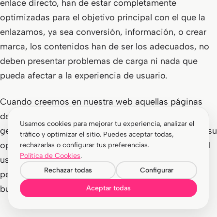
enlace directo, han de estar completamente
optimizadas para el objetivo principal con el que la
enlazamos, ya sea conversión, información, o crear
marca, los contenidos han de ser los adecuados, no
deben presentar problemas de carga ni nada que
pueda afectar a la experiencia de usuario.
Cuando creemos en nuestra web aquellas páginas
destinadas a aparecer en los resultados
Usamos cookies para mejorar tu experiencia, analizar el
geolocalizados, también hemos de asegurarnos de su
tráfico y optimizar el sitio. Puedes aceptar todas,
optimización y de que el contenido que encuentre el
rechazarlas o configurar tus preferencias.
Política de Cookies
.
usuario una vez haga click en nuestra página le
Rechazar todas
Configurar
permite quedarse porque le ofrecemos lo que está
buscando.
Aceptar todas