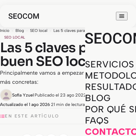
Inicio
›
Blog
›
SEO local
›
Las 5 claves para un buen SEO local
SEO LOCAL
Las 5 claves para un
buen SEO local
SERVICIOS
Principalmente vamos a empezar por las preguntas
METODOLO
más concretas:
RESULTAD
Sofia Yzuel
·
Publicado el 23 ago 2022
·
BLOG
Actualizado el 1 ago 2026
·
21 min de lectura
POR QUÉ 
EN ESTE ARTÍCULO
FAQS
CONTACT